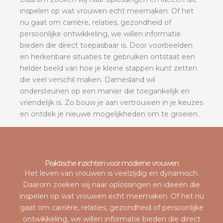
inspelen op wat vrouwen echt meemaken. Of het
nu gaat om carrière, relaties, gezondheid of
persoonlijke ontwikkeling, we willen informatie
bieden die direct toepasbaar is. Door voorbeelden
en herkenbare situaties te gebruiken ontstaat een
helder beeld van hoe je kleine stappen kunt zetten
die veel verschil maken. Damesland wil
ondersteunen op een manier die toegankelijk en
vriendelijk is. Zo bouw je aan vertrouwen in je keuzes
en ontdek je nieuwe mogelijkheden om te groeien.
Praktische inzichten voor moderne vrouwen
Het leven van vrouwen is veelzijdig en dynamisch.
Daarom zoeken wij naar oplossingen en ideeën die
inspelen op wat vrouwen echt meemaken. Of het nu
gaat om carrière, relaties, gezondheid of persoonlijke
ontwikkeling, we willen informatie bieden die direct