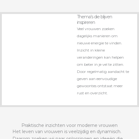
Thema’s die blijven
inspireren
Veel vrouwen zoeken
dagelijks manieren om
nieuwe energie te vinden.
Inzicht in kleine
veranderingen kan helpen
om beter in je vel te zitten.
Door regelmatig aandacht te
geven aan eenvoudige
gewoontes ontstaat meer
rust en overzicht.
Praktische inzichten voor moderne vrouwen
Het leven van vrouwen is veelzijdig en dynamisch.
Daarom zoeken wij naar oplossingen en ideeën die