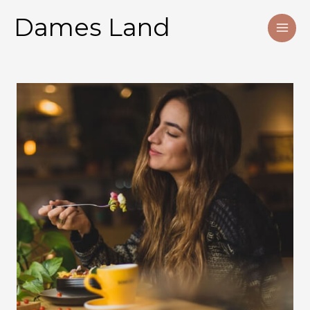
Ga
Dames Land
naar
de
inhoud