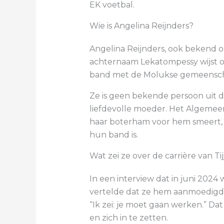
EK voetbal.
Wie is Angelina Reijnders?
Angelina Reijnders, ook bekend o
achternaam Lekatompessy wijst o
band met de Molukse gemeensch
Ze is geen bekende persoon uit de
liefdevolle moeder. Het Algemeen
haar boterham voor hem smeert, o
hun band is.
Wat zei ze over de carrière van Tij
In een interview dat in juni 2024
vertelde dat ze hem aanmoedigde 
“Ik zei: je moet gaan werken.” Dat
en zich in te zetten.