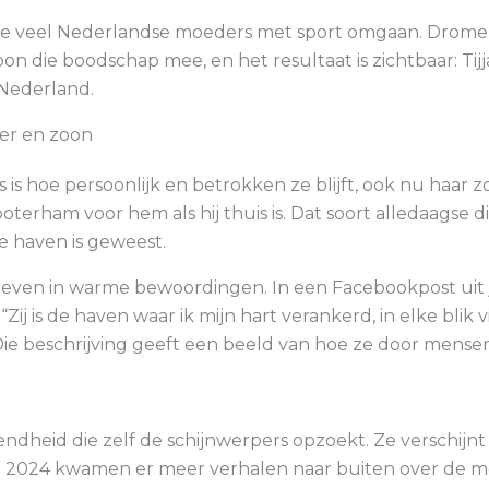
 hoe veel Nederlandse moeders met sport omgaan. Dromen
on die boodschap mee, en het resultaat is zichtbaar: Tijj
Nederland.
er en zoon
 is hoe persoonlijk en betrokken ze blijft, ook nu haar 
oterham voor hem als hij thuis is. Dat soort alledaagse 
ige haven is geweest.
even in warme bewoordingen. In een Facebookpost uit ju
ij is de haven waar ik mijn hart verankerd, in elke blik v
 Die beschrijving geeft een beeld van hoe ze door mens
ndheid die zelf de schijnwerpers opzoekt. Ze verschijnt
van 2024 kwamen er meer verhalen naar buiten over de m