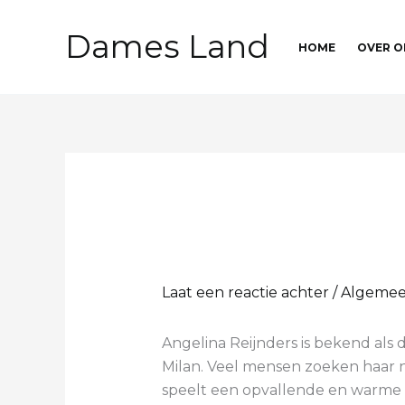
Ga
naar
Dames Land
HOME
OVER O
de
inhoud
Laat een reactie achter
/
Algeme
Angelina Reijnders is bekend als 
Milan. Veel mensen zoeken haar n
speelt een opvallende en warme ro