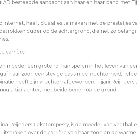
t AD besteedde aandacht aan haar en haar band met Tijj
 internet, heeft dus alles te maken met de prestaties 
betrokken ouder op de achtergrond, die net zo belangri
hes.
e carrière
een moeder een grote rol kan spelen in het leven van een
 gaf haar zoon een stevige basis mee: nuchterheid, lief
atie heeft zijn vruchten afgeworpen. Tijjani Reijnders 
 nog altijd achter, met beide benen op de grond.
ina Reijnders-Lekatompessy, is de moeder van voetballer 
uitspraken over de carrière van haar zoon en de warme