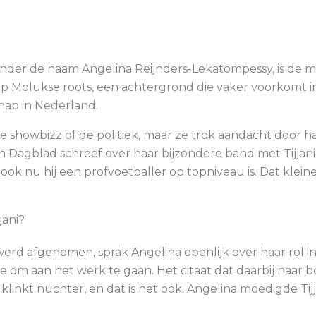
nder de naam Angelina Reijnders-Lekatompessy, is de moe
p Molukse roots, een achtergrond die vaker voorkomt i
ap in Nederland.
 showbizz of de politiek, maar ze trok aandacht door ha
 Dagblad schreef over haar bijzondere band met Tijjan
ok nu hij een profvoetballer op topniveau is. Dat klein
jani?
 werd afgenomen, sprak Angelina openlijk over haar rol 
om aan het werk te gaan. Het citaat dat daarbij naar b
 klinkt nuchter, en dat is het ook. Angelina moedigde Ti