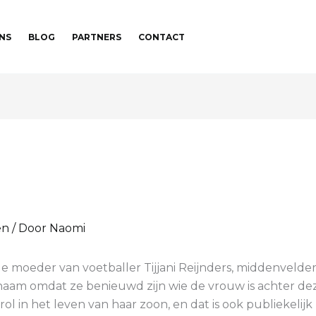
NS
BLOG
PARTNERS
CONTACT
en
/ Door
Naomi
de moeder van voetballer Tijjani Reijnders, middenvelde
aam omdat ze benieuwd zijn wie de vrouw is achter dez
l in het leven van haar zoon, en dat is ook publiekelij