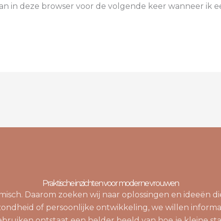
aan in deze browser voor de volgende keer wanneer ik ee
Praktische inzichten voor moderne vrouwen
namisch. Daarom zoeken wij naar oplossingen en ideeën 
zondheid of persoonlijke ontwikkeling, we willen informa
bruiken ontstaat een helder beeld van hoe je kleine st