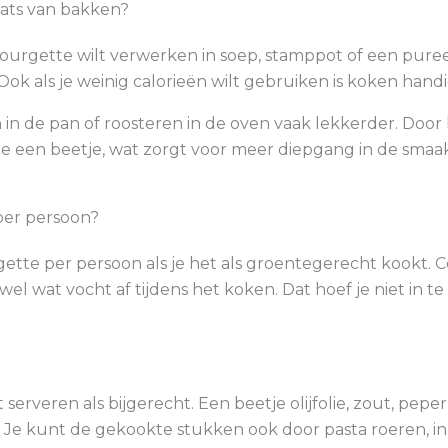
aats van bakken?
courgette wilt verwerken in soep, stamppot of een puree
ok als je weinig calorieën wilt gebruiken is koken handi
 in de pan of roosteren in de oven vaak lekkerder. Door
tte een beetje, wat zorgt voor meer diepgang in de smaa
per persoon?
te per persoon als je het als groentegerecht kookt. Cou
wel wat vocht af tijdens het koken. Dat hoef je niet in t
erveren als bijgerecht. Een beetje olijfolie, zout, pepe
r. Je kunt de gekookte stukken ook door pasta roeren, 