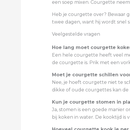
een soep mixen. Courgette neemt 
Heb je courgette over? Bewaar ge
twee dagen, want hij wordt snel s
Veelgestelde vragen
Hoe lang moet courgette koken
Een hele courgette heeft veel me
de courgette is. Prik met een vork
Moet je courgette schillen voo
Nee, je hoeft courgette niet te sc
dikke of oude courgettes kan de s
Kun je courgette stomen in pl
Ja, stomen is een goede manier o
bij koken in water. De kooktijd is 
Hoeveel courgette kook je per