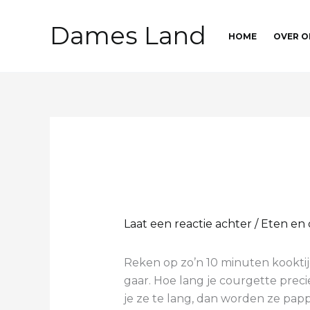
Ga
naar
Dames Land
HOME
OVER O
de
inhoud
Laat een reactie achter
/
Eten en 
Reken op zo’n 10 minuten kooktijd
gaar. Hoe lang je courgette preci
je ze te lang, dan worden ze pap