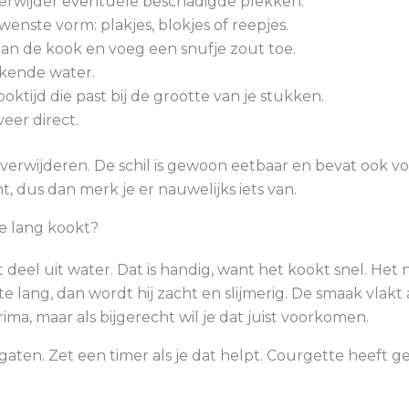
 verwijder eventuele beschadigde plekken.
enste vorm: plakjes, blokjes of reepjes.
an de kook en voeg een snufje zout toe.
okende water.
ktijd die past bij de grootte van je stukken.
eer direct.
e verwijderen. De schil is gewoon eetbaar en bevat ook vo
t, dus dan merk je er nauwelijks iets van.
te lang kookt?
deel uit water. Dat is handig, want het kookt snel. Het 
e lang, dan wordt hij zacht en slijmerig. De smaak vlakt a
rima, maar als bijgerecht wil je dat juist voorkomen.
aten. Zet een timer als je dat helpt. Courgette heeft ge