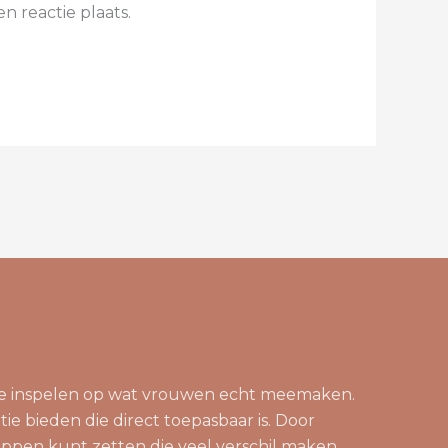
n reactie plaats.
die inspelen op wat vrouwen echt meemaken.
tie bieden die direct toepasbaar is. Door
appen kunt zetten die veel verschil maken.