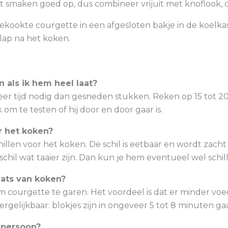
smaken goed op, dus combineer vrijuit met knoflook, cit
kookte courgette in een afgesloten bakje in de koelka
lap na het koken.
 als ik hem heel laat?
er tijd nodig dan gesneden stukken. Reken op 15 tot 20
 om te testen of hij door en door gaar is.
r het koken?
hillen voor het koken. De schil is eetbaar en wordt zacht 
chil wat taaier zijn. Dan kun je hem eventueel wel schil
aats van koken?
m courgette te garen. Het voordeel is dat er minder vo
vergelijkbaar: blokjes zijn in ongeveer 5 tot 8 minuten ga
 persoon?