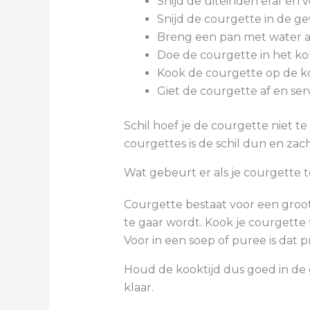
Snijd de uiteinden eraf en
Snijd de courgette in de gew
Breng een pan met water a
Doe de courgette in het k
Kook de courgette op de koo
Giet de courgette af en serv
Schil hoef je de courgette niet t
courgettes is de schil dun en zach
Wat gebeurt er als je courgette 
Courgette bestaat voor een groot 
te gaar wordt. Kook je courgette t
Voor in een soep of puree is dat p
Houd de kooktijd dus goed in de g
klaar.