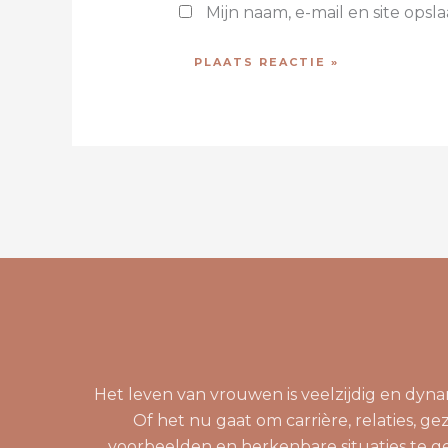
Mijn naam, e-mail en site opsl
Het leven van vrouwen is veelzijdig en dy
Of het nu gaat om carrière, relaties, ge
voorbeelden en herkenbare situaties te ge