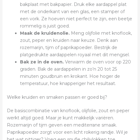
bakplaat met bakpapier. Druk elke aardappel plat
met de onderkant van een glas, een stamper of
een vork. Ze hoeven niet perfect te zijn, een beetje
rommelig is juist goed.
Maak de kruidenolie.
Meng olijfolie met knoflook,
zout, peper en kruiden naar keuze. Denk aan
rozemarijn, tijm of paprikapoeder. Bestrijk de
platgedrukte aardappelen royaal met dit mengsel.
Bak ze in de oven.
Verwarm de oven voor op 220
graden. Bak de aardappelen in zo’n 20 tot 25
minuten goudbruin en krokant. Hoe hoger de
temperatuur, hoe knapperiger het resultaat.
Welke kruiden en smaken passen er goed bij?
De basiscombinatie van knoflook, olijfolie, zout en peper
werkt altijd goed. Maar je kunt makkelijk variëren.
Rozemarijn of tijm geven een mediterrane smaak.
Paprikapoeder zorgt voor een licht rokerig randje. Wil je
het wat pittiger? Voeg een snufje chilivlokken toe.