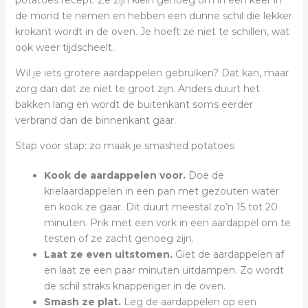
potatoes recept. Ze zijn klein genoeg om in één keer in
de mond te nemen en hebben een dunne schil die lekker
krokant wordt in de oven. Je hoeft ze niet te schillen, wat
ook weer tijdscheelt.
Wil je iets grotere aardappelen gebruiken? Dat kan, maar
zorg dan dat ze niet te groot zijn. Anders duurt het
bakken lang en wordt de buitenkant soms eerder
verbrand dan de binnenkant gaar.
Stap voor stap: zo maak je smashed potatoes
Kook de aardappelen voor.
Doe de
krielaardappelen in een pan met gezouten water
en kook ze gaar. Dit duurt meestal zo’n 15 tot 20
minuten. Prik met een vork in een aardappel om te
testen of ze zacht genoeg zijn.
Laat ze even uitstomen.
Giet de aardappelen af
en laat ze een paar minuten uitdampen. Zo wordt
de schil straks knapperiger in de oven.
Smash ze plat.
Leg de aardappelen op een