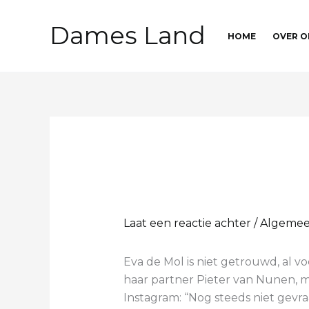
Ga
naar
Dames Land
HOME
OVER O
de
inhoud
Laat een reactie achter
/
Algeme
Eva de Mol is niet getrouwd, al 
haar partner Pieter van Nunen, ma
Instagram: “Nog steeds niet gevr