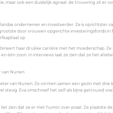
ie, maar ook een duidelijk signaal: de trouwring zit er vo
landse ondernemer en investeerder. Ze is oprichtster v
n grootste door vrouwen opgerichte investeringsfonds in
fkapitaal op.
mbineert haar drukke carrière met het moederschap. Ze
n één zoon. In interviews laat ze zien dat ze het alleb
er van Nunen
Pieter van Nunen. Ze vormen samen een gezin met drie kin
l stevig. Eva omschreef het zelf als bijna getrouwd voel
 liet zien dat ze er met humor over praat. Ze plaatste d