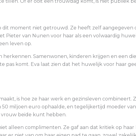
 tillen. Of er ooit een trouwdag komt, is niet publiek b
p dit moment niet getrouwd. Ze heeft zelf aangegeven da
met Pieter van Nunen voor haar als een volwaardig huw
een leven op.
nsen herkennen. Samenwonen, kinderen krijgen en een 
 pas komt. Eva laat zien dat het huwelijk voor haar geen
maakt, is hoe ze haar werk en gezinsleven combineert. 
 50 miljoen euro ophaalde, en tegelijkertijd moeder van
ls vrouw beide kunt hebben.
iet alleen complimenten. Ze gaf aan dat kritiek op haar
er niet van om haar eigen pad te gaan, zowel zakelijk 